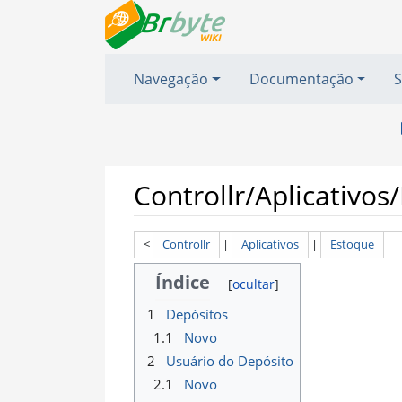
Navegação
Documentação
S
Controllr/Aplicativo
<
Controllr
‎ |
Aplicativos
‎ |
Estoque
Ir para:
navegação
,
pesquisa
Índice
1
Depósitos
1.1
Novo
2
Usuário do Depósito
2.1
Novo