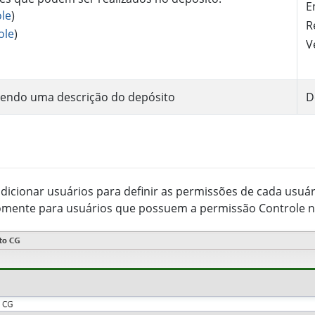
E
le
)
R
ole
)
V
hendo uma descrição do depósito
D
adicionar usuários para definir as permissões de cada usuár
somente para usuários que possuem a permissão Controle 