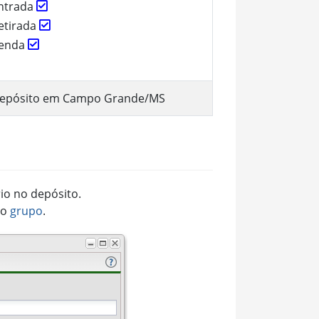
ntrada
etirada
enda
epósito em Campo Grande/MS
io no depósito.
no
grupo
.