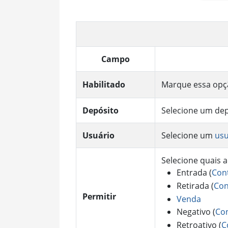
Campo
Habilitado
Marque essa opçã
Depósito
Selecione um de
Usuário
Selecione um
usu
Selecione quais a
Entrada (
Con
Retirada (
Con
Permitir
Venda
Negativo (
Con
Retroativo (
C