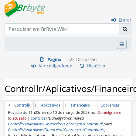
Entrar
Página
Discussão
Ver código-fonte
Histórico
Controllr/Aplicativos/Financei
<
Controllr
‎ |
Aplicativos
‎ |
Financeiro
‎ |
Cobranças
Revisão de 11h23min de 10 de março de 2023 por
Danielgrance
(
discussão
|
contribs
)
(Danielgrance moveu
Controllr/Aplicativos/Financeiro/Cobranças/Contratual
para
Controllr/Aplicativos/Financeiro/Cobranças/Contratuais
)
(dif) ← Edição anterior | Revisão atual (dif) | Versão posterior →