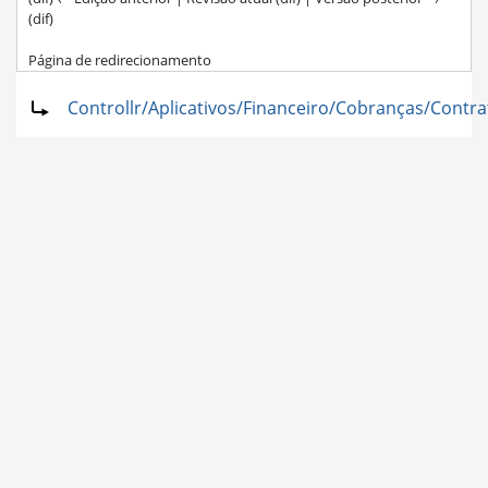
(dif)
Página de redirecionamento
Ir para:
navegação
,
pesquisa
Redirecionar para:
Controllr/Aplicativos/Financeiro/Cobranças/Contra