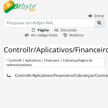
Entrar
Página
Discussão
Ver código-fonte
Histórico
Controllr/Aplicativos/Financei
<
Controllr
‎ |
Aplicativos
‎ |
Financeiro
‎ |
Cobranças
Página de
redirecionamento
Redirecionar para:
Ir para:
navegação
,
pesquisa
Controllr/Aplicativos/Financeiro/Cobranças/Contra