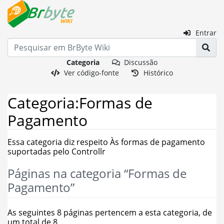
Entrar
Categoria
Discussão
Ver código-fonte
Histórico
Categoria:Formas de
Pagamento
Essa categoria diz respeito Às formas de pagamento
Ir para:
navegação
,
pesquisa
suportadas pelo Controllr
Páginas na categoria “Formas de
Pagamento”
As seguintes 8 páginas pertencem a esta categoria, de
um total de 8.